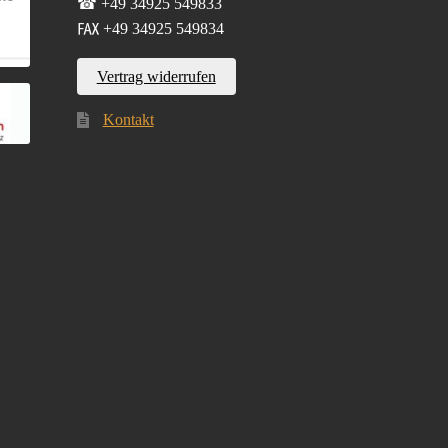
☎ +49 34925 549833
℻ +49 34925 549834
Vertrag widerrufen
Kontakt