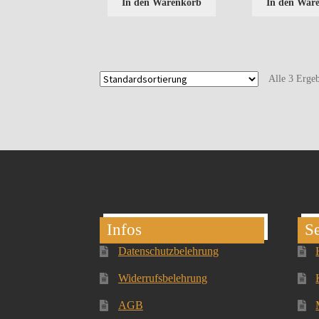
In den Warenkorb
In den War
Alle 3 Erge
Infos
Se
Datenschutzbelehrung
Widerrufsbelehrung
AGB