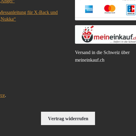
„Angel“
Messanleitung für X-Back und
„Nukka“
Versand in die Schweiz über
meineinkauf.ch
rce
.
Vertrag widerrufen