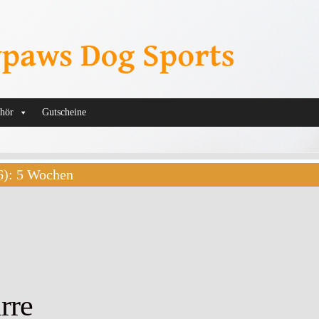
hör
Gutscheine
26): 5 Wochen
rre