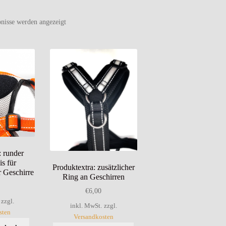
bnisse werden angezeigt
: runder
is für
Produktextra: zusätzlicher
ür Geschirre
Ring an Geschirren
€
6,00
zzgl.
inkl. MwSt.
zzgl.
sten
Versandkosten