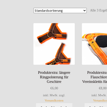
Alle 3 Erge
Produktextra: längere
Produktextra
Ringpolsterung für
Flauschkre
Geschirre
Vereinsklettis f
€
6,00
€
8,00
inkl. MwSt.
zzgl.
inkl. MwSt.
Versandkosten
Versandko