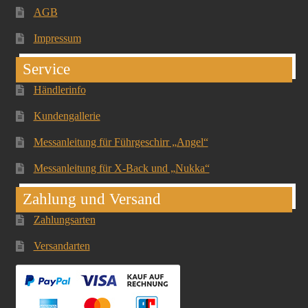
AGB
Impressum
Service
Händlerinfo
Kundengallerie
Messanleitung für Führgeschirr „Angel“
Messanleitung für X-Back und „Nukka“
Zahlung und Versand
Zahlungsarten
Versandarten