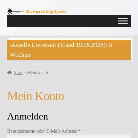
Zur
Zum
Navigation
Inhalt
springen
springen
aktuelle Lieferzeit (Stand 19.06.2026): 5
Wochen
Start
Mein Konto
Mein Konto
Anmelden
Erforderlich
Benutzername oder E-Mail-Adresse
*